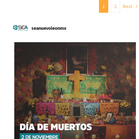
1
2
Next
seanuevoleonmx