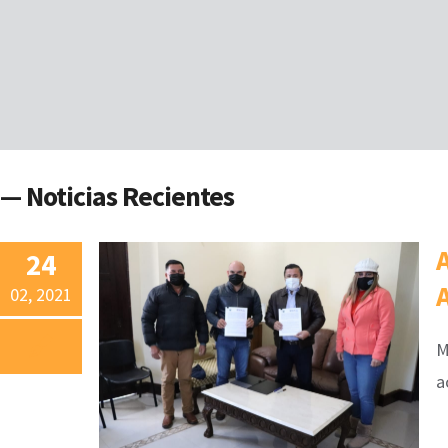
— Noticias Recientes
24
02, 2021
M
a