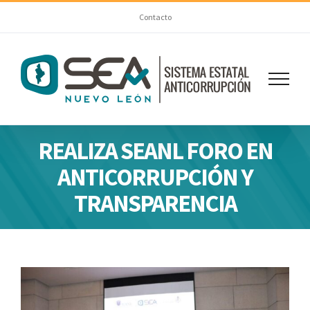
Skip
Contacto
to
content
REALIZA SEANL FORO EN
ANTICORRUPCIÓN Y
TRANSPARENCIA
View
Larger