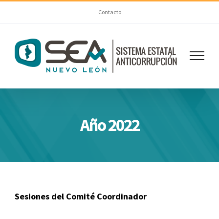
Skip
Contacto
to
content
Año 2022
Sesiones del Comité Coordinador